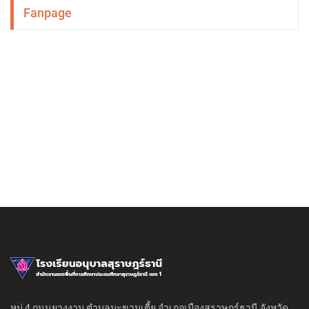
Fanpage
หมู่ 4 ถนนยางงาม ตำบลมะขามเตี้ย อำเภอเมืองสุราษฎร์ธานี จังหวัด