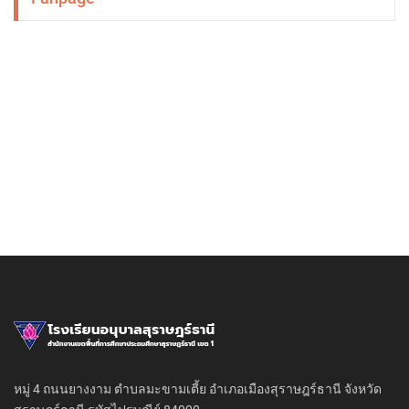
หมู่ 4 ถนนยางงาม ตำบลมะขามเตี้ย อำเภอเมืองสุราษฎร์ธานี จังหวัด