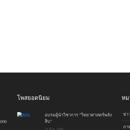
โพสยอดนิยม
หมว
ข่า
อบรมผู้นำวิชาการ "วิทยาศาสตร์พลัง
สิบ"
4000
ภาพ
21 มี.ค. 2566