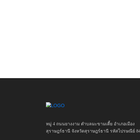
หมู่ 4 ถนนยางงาม ตำบลมะขามเตี้ย อำเภอเมือง
สุราษฎร์ธานี จังหวัดสุราษฎร์ธานี รหัสไปรษณีย์ 8